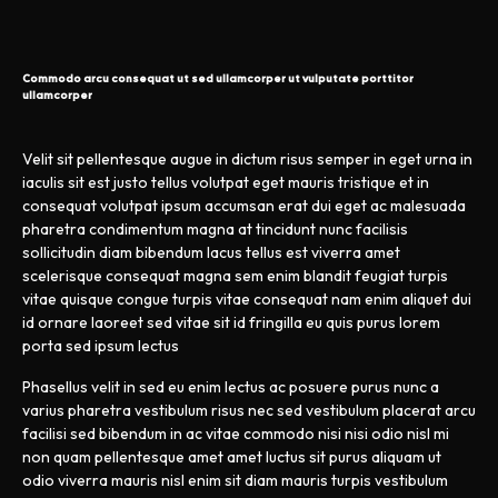
Commodo arcu consequat ut sed ullamcorper ut vulputate porttitor
ullamcorper
Velit sit pellentesque augue in dictum risus semper in eget urna in
iaculis sit est justo tellus volutpat eget mauris tristique et in
consequat volutpat ipsum accumsan erat dui eget ac malesuada
pharetra condimentum magna at tincidunt nunc facilisis
sollicitudin diam bibendum lacus tellus est viverra amet
scelerisque consequat magna sem enim blandit feugiat turpis
vitae quisque congue turpis vitae consequat nam enim aliquet dui
id ornare laoreet sed vitae sit id fringilla eu quis purus lorem
porta sed ipsum lectus
Phasellus velit in sed eu enim lectus ac posuere purus nunc a
varius pharetra vestibulum risus nec sed vestibulum placerat arcu
facilisi sed bibendum in ac vitae commodo nisi nisi odio nisl mi
non quam pellentesque amet amet luctus sit purus aliquam ut
odio viverra mauris nisl enim sit diam mauris turpis vestibulum