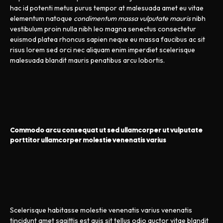
hac id potenti metus purus tempor at malesuada amet eu vitae
elementum natoque
condimentum massa vulputate mauris
nibh
vestibulum proin nulla nibh leo magna senectus consectetur
euismod platea rhoncus sapien neque eu massa faucibus ac sit
risus lorem sed orci nec aliquam enim imperdiet scelerisque
malesuada blandit mauris penatibus arcu lobortis.
Commodo arcu consequat ut sed ullamcorper ut vulputate
porttitor ullamcorper molestie venenatis varius
Scelerisque habitasse molestie venenatis varius venenatis
tincidunt amet sagittis est quis sit tellus odio auctor vitae blandit