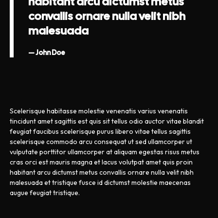
habitant arcu dictumst metus
convallis ornare nulla velit nibh
malesuada
John Doe
Scelerisque habitasse molestie venenatis varius venenatis
tincidunt amet sagittis est quis sit tellus odio auctor vitae blandit
feugiat faucibus scelerisque purus libero vitae tellus sagittis
scelerisque commodo arcu consequat ut sed ullamcorper ut
vulputate porttitor ullamcorper at aliquam egestas risus metus
cras orci est mauris magna et lacus volutpat amet quis proin
habitant arcu dictumst metus convallis ornare nulla velit nibh
malesuada et tristique fusce id dictumst molestie maecenas
augue feugiat tristique.